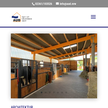
02361/103526
info@aud.nrw
ARCHITEKTUR